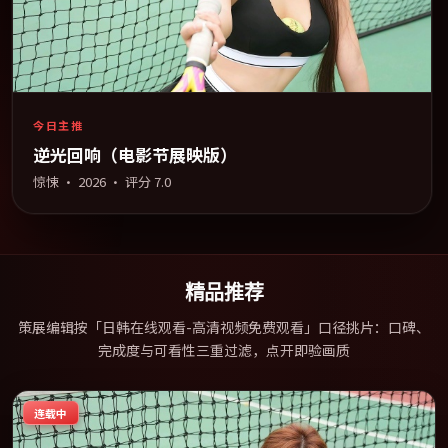
今日主推
逆光回响（电影节展映版）
惊悚
·
2026
· 评分
7.0
精品推荐
策展编辑按「日韩在线观看-高清视频免费观看」口径挑片：口碑、
完成度与可看性三重过滤，点开即验画质
连载中