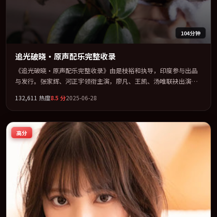
104分钟
追光破晓·原声配乐完整收录
《追光破晓·原声配乐完整收录》由是枝裕和执导，印度参与出品
与发行。张家辉、河正宇领衔主演，廖凡、王凯、汤唯联袂出演。
视听语言实验感十足，却不失叙事上的共情力。全片以「科幻」类
132,611
热度
8.5
分
2025-06-28
型为骨架，在叙事、表演与视听上力求统一。定于 2025-08-20 在内
地院线及主流平台同步亮相，2025 年度话题片中口碑稳健，适合喜
欢强情节与人物弧光的观众完整观看。
高分