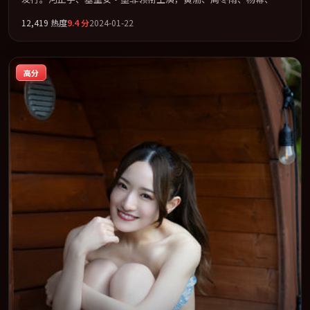
迅联袂出演。在罪案类型框架下完成对时代焦虑的隐喻表达。全片
12,419
热度
9.4
分
2024-01-22
以「剧情」类型为骨架，在叙事、表演与视听上力求统一。定于
2024-01-11 在内地院线及主流平台同步亮相，2024 年度话题片中口
碑稳健，适合喜欢强情节与人物弧光的观众完整观看。
高分