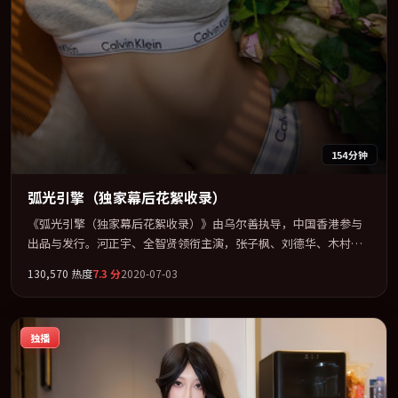
154分钟
弧光引擎（独家幕后花絮收录）
《弧光引擎（独家幕后花絮收录）》由乌尔善执导，中国香港参与
出品与发行。河正宇、全智贤领衔主演，张子枫、刘德华、木村拓
哉联袂出演。多条时间线交织，真相在最后一刻才缓缓合拢。全片
130,570
热度
7.3
分
2020-07-03
以「科幻」类型为骨架，在叙事、表演与视听上力求统一。定于
2020-04-08 在内地院线及主流平台同步亮相，2020 年度话题片中口
碑稳健，适合喜欢强情节与人物弧光的观众完整观看。
独播