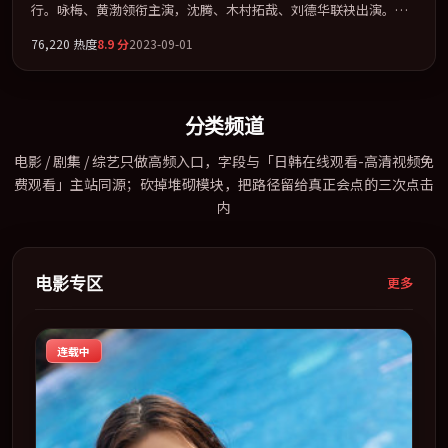
行。咏梅、黄渤领衔主演，沈腾、木村拓哉、刘德华联袂出演。公
路、追车与心理战三线并进，张力持续堆叠。全片以「喜剧」类型
76,220
热度
8.9
分
2023-09-01
为骨架，在叙事、表演与视听上力求统一。定于 2023-09-14 在内地
院线及主流平台同步亮相，2023 年度话题片中口碑稳健，适合喜欢
强情节与人物弧光的观众完整观看。
分类频道
电影 / 剧集 / 综艺只做高频入口，字段与「日韩在线观看-高清视频免
费观看」主站同源；砍掉堆砌模块，把路径留给真正会点的三次点击
内
电影专区
更多
连载中