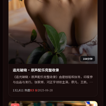
104分钟
追光破晓·原声配乐完整收录
《追光破晓·原声配乐完整收录》由是枝裕和执导，印度参
与出品与发行。张家辉、河正宇领衔主演，廖凡、王凯、汤
唯联袂出演。视听语言实验感十足，却不失叙事上的共情
132,611
热度
8.5
分
2025-06-28
力。全片以「科幻」类型为骨架，在叙事、表演与视听上力
求统一。定于 2025-08-20 在内地院线及主流平台同步亮
相，2025 年度话题片中口碑稳健，适合喜欢强情节与人物