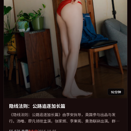
92分钟
隐线法则：公路追逐加长篇
《隐线法则：公路追逐加长篇》由李安执导，英国参与出品与发
行。汤唯、廖凡领衔主演，张家辉、李秉宪、黄渤联袂出演。群像
并立，每个人物都背负不可告人的过去。全片以「惊悚」类型为骨
55,876
热度
9.0
分
2016-10-05