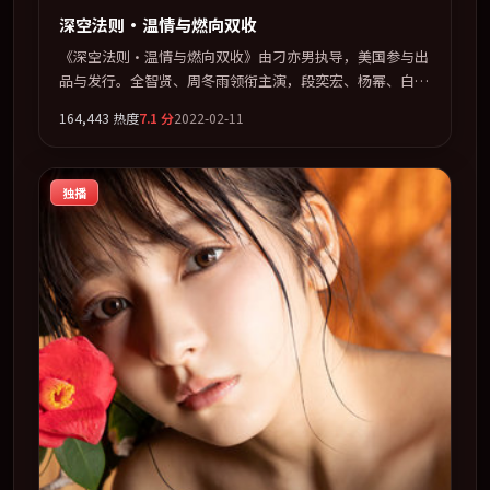
深空法则·温情与燃向双收
《深空法则·温情与燃向双收》由刁亦男执导，美国参与出
品与发行。全智贤、周冬雨领衔主演，段奕宏、杨幂、白
宇、张子枫联袂出演。用悬疑外壳包裹对家庭与归属的柔软
164,443
热度
7.1
分
2022-02-11
书写。全片以「动作」类型为骨架，在叙事、表演与视听上
力求统一。定于 2022-07-02 在内地院线及主流平台同步亮
相，2022 年度话题片中口碑稳健，适合喜欢强情节与人物
独播
弧光的观众完整观看。