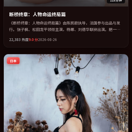
断桥终章：人物命运终局篇
《断桥终章：人物命运终局篇》由陈凯歌执导，法国参与出品与发
行。张子枫、松田龙平领衔主演，杨幂、刘德华联袂出演。把一场
意外写成对命运与选择的漫长追问。全片以「爱情」类型为骨架，
22,383
热度
9.0
分
2026-08-26
在叙事、表演与视听上力求统一。定于 2026-12-25 在内地院线及主
流平台同步亮相，2026 年度话题片中口碑稳健，适合喜欢强情节与
人物弧光的观众完整观看。
日本