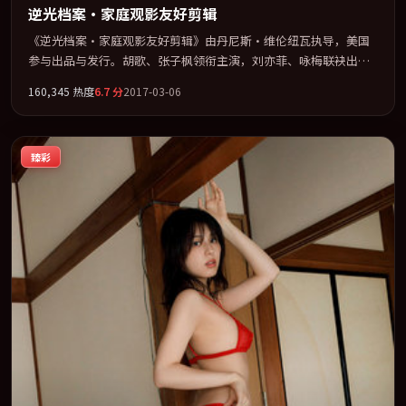
逆光档案·家庭观影友好剪辑
《逆光档案·家庭观影友好剪辑》由丹尼斯·维伦纽瓦执导，美国
参与出品与发行。胡歌、张子枫领衔主演，刘亦菲、咏梅联袂出
演。用悬疑外壳包裹对家庭与归属的柔软书写。全片以「科幻」类
160,345
热度
6.7
分
2017-03-06
型为骨架，在叙事、表演与视听上力求统一。定于 2017-09-20 在内
地院线及主流平台同步亮相，2017 年度话题片中口碑稳健，适合喜
欢强情节与人物弧光的观众完整观看。
臻彩