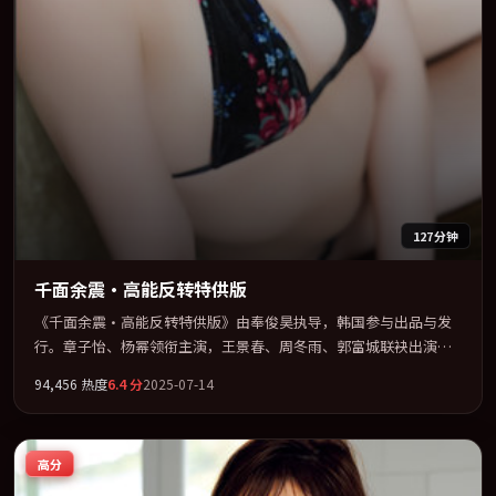
127分钟
千面余震·高能反转特供版
《千面余震·高能反转特供版》由奉俊昊执导，韩国参与出品与发
行。章子怡、杨幂领衔主演，王景春、周冬雨、郭富城联袂出演。
用悬疑外壳包裹对家庭与归属的柔软书写。全片以「奇幻」类型为
94,456
热度
6.4
分
2025-07-14
骨架，在叙事、表演与视听上力求统一。定于 2025-07-14 在内地院
线及主流平台同步亮相，2025 年度话题片中口碑稳健，适合喜欢强
情节与人物弧光的观众完整观看。
高分