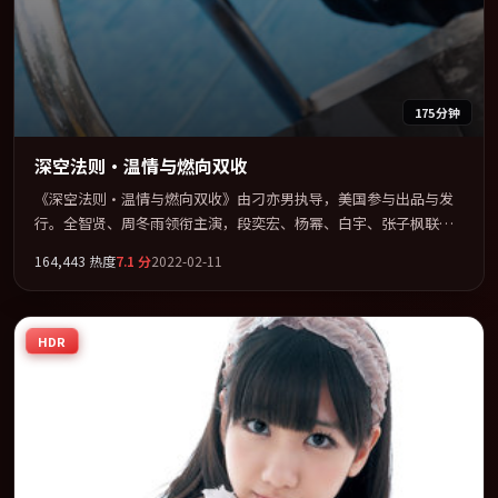
175分钟
深空法则·温情与燃向双收
《深空法则·温情与燃向双收》由刁亦男执导，美国参与出品与发
行。全智贤、周冬雨领衔主演，段奕宏、杨幂、白宇、张子枫联袂
出演。用悬疑外壳包裹对家庭与归属的柔软书写。全片以「动作」
164,443
热度
7.1
分
2022-02-11
类型为骨架，在叙事、表演与视听上力求统一。定于 2022-07-02 在
内地院线及主流平台同步亮相，2022 年度话题片中口碑稳健，适合
喜欢强情节与人物弧光的观众完整观看。
HDR