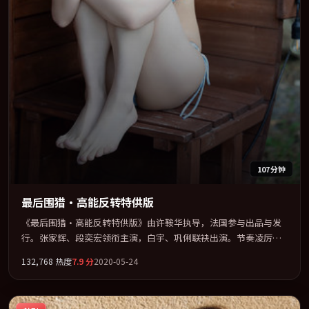
107分钟
最后围猎·高能反转特供版
《最后围猎·高能反转特供版》由许鞍华执导，法国参与出品与发
行。张家辉、段奕宏领衔主演，白宇、巩俐联袂出演。节奏凌厉，
情绪在克制与爆发之间精准摆荡。全片以「战争」类型为骨架，在
132,768
热度
7.9
分
2020-05-24
叙事、表演与视听上力求统一。定于 2020-04-03 在内地院线及主流
平台同步亮相，2020 年度话题片中口碑稳健，适合喜欢强情节与人
物弧光的观众完整观看。