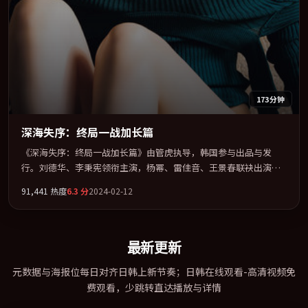
173分钟
深海失序：终局一战加长篇
《深海失序：终局一战加长篇》由管虎执导，韩国参与出品与发
行。刘德华、李秉宪领衔主演，杨幂、雷佳音、王景春联袂出演。
公路、追车与心理战三线并进，张力持续堆叠。全片以「爱情」类
91,441
热度
6.3
分
2024-02-12
型为骨架，在叙事、表演与视听上力求统一。定于 2024-04-28 在内
地院线及主流平台同步亮相，2024 年度话题片中口碑稳健，适合喜
欢强情节与人物弧光的观众完整观看。
最新更新
元数据与海报位每日对齐日韩上新节奏；日韩在线观看-高清视频免
费观看，少跳转直达播放与详情