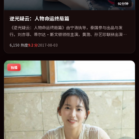
92分钟
逆光疑云：人物命运终局篇
《逆光疑云：人物命运终局篇》由宁浩执导，泰国参与出品与发
行。刘亦菲、蒂尔达·斯文顿领衔主演，黄渤、孙艺珍联袂出演。
公路、追车与心理战三线并进，张力持续堆叠。全片以「喜剧」类
6,150
热度
9.2
分
2017-08-03
型为骨架，在叙事、表演与视听上力求统一。定于 2017-01-17 在内
地院线及主流平台同步亮相，2017 年度话题片中口碑稳健，适合喜
欢强情节与人物弧光的观众完整观看。
独播