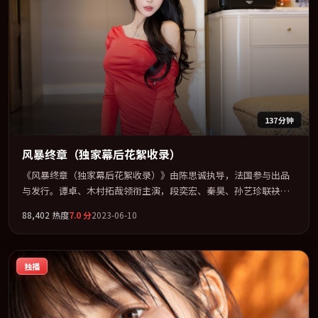
137分钟
风暴终章（独家幕后花絮收录）
《风暴终章（独家幕后花絮收录）》由陈思诚执导，法国参与出品
与发行。谭卓、木村拓哉领衔主演，段奕宏、秦昊、孙艺珍联袂出
演。用悬疑外壳包裹对家庭与归属的柔软书写。全片以「爱情」类
88,402
热度
7.0
分
2023-06-10
型为骨架，在叙事、表演与视听上力求统一。定于 2023-02-05 在内
地院线及主流平台同步亮相，2023 年度话题片中口碑稳健，适合喜
欢强情节与人物弧光的观众完整观看。
独播