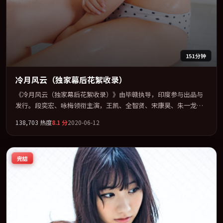
151分钟
冷月风云（独家幕后花絮收录）
《冷月风云（独家幕后花絮收录）》由毕赣执导，印度参与出品与
发行。段奕宏、咏梅领衔主演，王凯、全智贤、宋康昊、朱一龙联
袂出演。节奏凌厉，情绪在克制与爆发之间精准摆荡。全片以「动
138,703
热度
8.1
分
2020-06-12
作」类型为骨架，在叙事、表演与视听上力求统一。定于 2020-05-
15 在内地院线及主流平台同步亮相，2020 年度话题片中口碑稳健，
适合喜欢强情节与人物弧光的观众完整观看。
完结