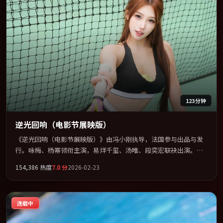
123分钟
逆光回响（电影节展映版）
《逆光回响（电影节展映版）》由冯小刚执导，法国参与出品与发
行。咏梅、杨幂领衔主演，易烊千玺、汤唯、段奕宏联袂出演。在
罪案类型框架下完成对时代焦虑的隐喻表达。全片以「惊悚」类型
154,386
热度
7.0
分
2026-02-23
为骨架，在叙事、表演与视听上力求统一。定于 2026-01-26 在内地
院线及主流平台同步亮相，2026 年度话题片中口碑稳健，适合喜欢
强情节与人物弧光的观众完整观看。
连载中