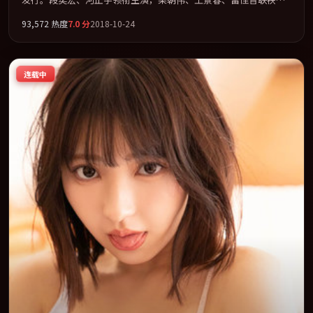
演。节奏凌厉，情绪在克制与爆发之间精准摆荡。全片以「科幻」
93,572
热度
7.0
分
2018-10-24
类型为骨架，在叙事、表演与视听上力求统一。定于 2018-09-11 在
内地院线及主流平台同步亮相，2018 年度话题片中口碑稳健，适合
喜欢强情节与人物弧光的观众完整观看。
连载中