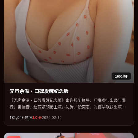
160分钟
无声余温·口碑发酵纪念版
《无声余温·口碑发酵纪念版》由许鞍华执导，印度参与出品与发
行。雷佳音、赵丽颖领衔主演，沈腾、段奕宏、刘德华联袂出演。
把一场意外写成对命运与选择的漫长追问。全片以「喜剧」类型为
181,049
热度
8.0
分
2022-02-12
骨架，在叙事、表演与视听上力求统一。定于 2022-02-11 在内地院
线及主流平台同步亮相，2022 年度话题片中口碑稳健，适合喜欢强
情节与人物弧光的观众完整观看。