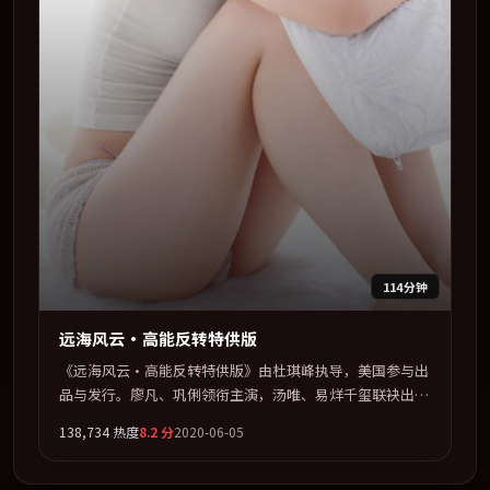
114分钟
远海风云·高能反转特供版
《远海风云·高能反转特供版》由杜琪峰执导，美国参与出
品与发行。廖凡、巩俐领衔主演，汤唯、易烊千玺联袂出
演。多条时间线交织，真相在最后一刻才缓缓合拢。全片以
138,734
热度
8.2
分
2020-06-05
「剧情」类型为骨架，在叙事、表演与视听上力求统一。定
于 2020-06-22 在内地院线及主流平台同步亮相，2020 年度