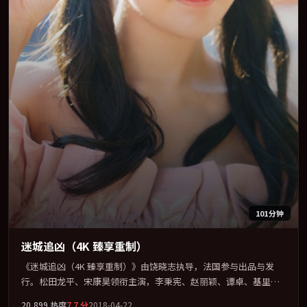
101分钟
迷城追凶（4K 臻享重制）
《迷城追凶（4K 臻享重制）》由饶晓志执导，法国参与出品与发
行。松田龙平、宋康昊领衔主演，李秉宪、赵丽颖、谭卓、基里安
·墨菲联袂出演。节奏凌厉，情绪在克制与爆发之间精准摆荡。全
20,899
热度
7.7
分
2018-04-22