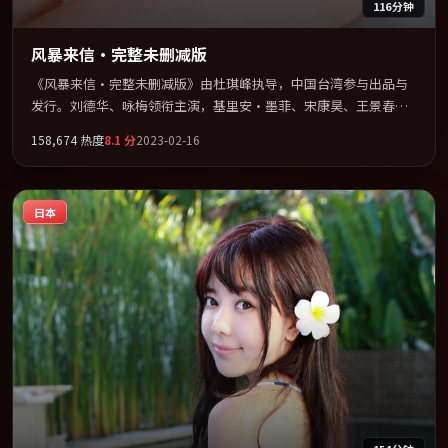
116分钟
风暴来信·完整未删减版
《风暴来信·完整未删减版》由杜琪峰执导，中国台湾参与出品与
发行。刘德华、咏梅领衔主演，基里安·墨菲、宋康昊、王景春、
河正宇联袂出演。在信任崩塌与自我救赎之间反复拉扯。全片以
158,674
热度
8.1
分
2023-02-16
「战争」类型为骨架，在叙事、表演与视听上力求统一。定于
2023-02-17 在内地院线及主流平台同步亮相，2023 年度话题片中口
碑稳健，适合喜欢强情节与人物弧光的观众完整观看。
日本