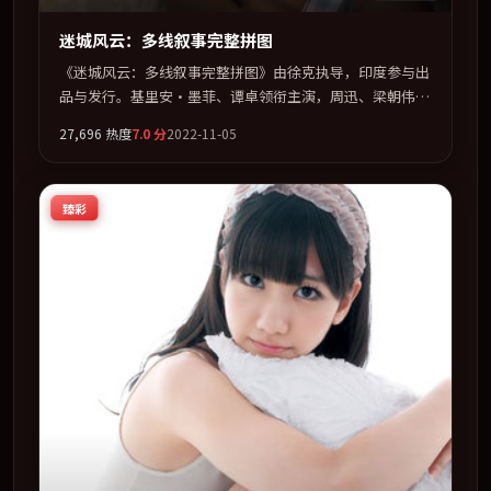
迷城风云：多线叙事完整拼图
《迷城风云：多线叙事完整拼图》由徐克执导，印度参与出
品与发行。基里安·墨菲、谭卓领衔主演，周迅、梁朝伟、
刘德华、刘青云联袂出演。以冷峻镜头剖开都市缝隙里的人
27,696
热度
7.0
分
2022-11-05
性温度。全片以「奇幻」类型为骨架，在叙事、表演与视听
上力求统一。定于 2022-05-02 在内地院线及主流平台同步
亮相，2022 年度话题片中口碑稳健，适合喜欢强情节与人
臻彩
物弧光的观众完整观看。