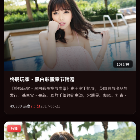
107分钟
终局玩家·黑白彩蛋章节附赠
《终局玩家·黑白彩蛋章节附赠》由王家卫执导，英国参与出品与
发行。基里安·墨菲、易烊千玺领衔主演，宋康昊、胡歌、刘青
云、郭富城联袂出演。多条时间线交织，真相在最后一刻才缓缓合
49,300
热度
7.5
分
2017-06-21
拢。全片以「剧情」类型为骨架，在叙事、表演与视听上力求统
一。定于 2017-01-28 在内地院线及主流平台同步亮相，2017 年度
话题片中口碑稳健，适合喜欢强情节与人物弧光的观众完整观看。
独播