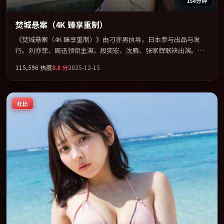
154分钟
焚城悬案（4K 臻享重制）
《焚城悬案（4K 臻享重制）》由刁亦男执导，日本参与出品与发
行。刘亦菲、周迅领衔主演，段奕宏、沈腾、张家辉联袂出演。在
信任崩塌与自我救赎之间反复拉扯。全片以「悬疑」类型为骨架，
115,596
热度
8.8
分
2025-12-15
在叙事、表演与视听上力求统一。定于 2025-03-19 在内地院线及主
流平台同步亮相，2025 年度话题片中口碑稳健，适合喜欢强情节与
人物弧光的观众完整观看。
杜比