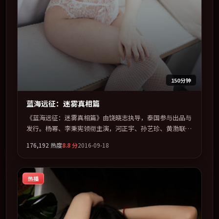
150分钟
蓝海远征：迷雾真相篇
《蓝海远征：迷雾真相篇》由饶晓志执导，泰国参与出品与
发行。杨幂、李秉宪领衔主演，河正宇、孙艺珍、黄渤联袂
出演。节奏凌厉，情绪在克制与爆发之间精准摆荡。全片以
176,192
热度
8.8
分
2016-09-18
「冒险」类型为骨架，在叙事、表演与视听上力求统一。定
于 2016-02-20 在内地院线及主流平台同步亮相，2016 年度
话题片中口碑稳健，适合喜欢强情节与人物弧光的观众完整
热播
观看。