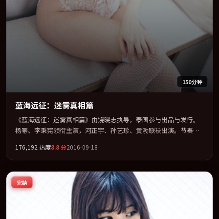
150分钟
蓝海远征：迷雾真相篇
《蓝海远征：迷雾真相篇》由饶晓志执导，泰国参与出品与发行。
杨幂、李秉宪领衔主演，河正宇、孙艺珍、黄渤联袂出演。节奏凌
厉，情绪在克制与爆发之间精准摆荡。全片以「冒险」类型为骨
176,192
热度
8.8
分
2016-09-18
架，在叙事、表演与视听上力求统一。定于 2016-02-20 在内地院线
及主流平台同步亮相，2016 年度话题片中口碑稳健，适合喜欢强情
节与人物弧光的观众完整观看。
完结