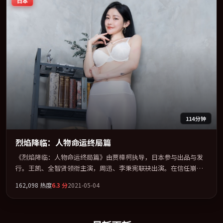
日本
114分钟
烈焰降临：人物命运终局篇
《烈焰降临：人物命运终局篇》由贾樟柯执导，日本参与出品与发
行。王凯、全智贤领衔主演，周迅、李秉宪联袂出演。在信任崩塌
与自我救赎之间反复拉扯。全片以「悬疑」类型为骨架，在叙事、
162,098
热度
6.3
分
2021-05-04
表演与视听上力求统一。定于 2021-08-19 在内地院线及主流平台同
步亮相，2021 年度话题片中口碑稳健，适合喜欢强情节与人物弧光
的观众完整观看。