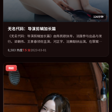
126分钟
无名代码：导演剪辑加长篇
《无名代码：导演剪辑加长篇》由陈凯歌执导，法国参与出品与发
行。梁朝伟、王景春领衔主演，河正宇、沈腾联袂出演。在罪案类
型框架下完成对时代焦虑的隐喻表达。全片以「喜剧」类型为骨
8,583
热度
7.5
分
2023-03-01
架，在叙事、表演与视听上力求统一。定于 2023-07-05 在内地院线
及主流平台同步亮相，2023 年度话题片中口碑稳健，适合喜欢强情
节与人物弧光的观众完整观看。
韩剧