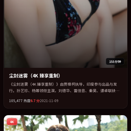
155分钟
尘封迷雾（4K 臻享重制）
《尘封迷雾（4K 臻享重制）》由贾樟柯执导，印度参与出品与发
行。孙艺珍、杨幂领衔主演，刘德华、雷佳音、秦昊、谭卓联袂出
演。视听语言实验感十足，却不失叙事上的共情力。全片以「悬
105,477
热度
6.7
分
2021-11-09
疑」类型为骨架，在叙事、表演与视听上力求统一。定于 2021-09-
17 在内地院线及主流平台同步亮相，2021 年度话题片中口碑稳健，
适合喜欢强情节与人物弧光的观众完整观看。
4K