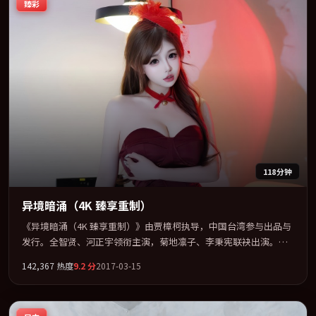
臻彩
118分钟
异境暗涌（4K 臻享重制）
《异境暗涌（4K 臻享重制）》由贾樟柯执导，中国台湾参与出品与
发行。全智贤、河正宇领衔主演，菊地凛子、李秉宪联袂出演。节
奏凌厉，情绪在克制与爆发之间精准摆荡。全片以「奇幻」类型为
142,367
热度
9.2
分
2017-03-15
骨架，在叙事、表演与视听上力求统一。定于 2017-12-07 在内地院
线及主流平台同步亮相，2017 年度话题片中口碑稳健，适合喜欢强
情节与人物弧光的观众完整观看。