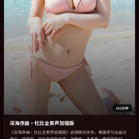
152分钟
深海序曲·杜比全景声加强版
《深海序曲·杜比全景声加强版》由饶晓志执导，美国参与出品与
发行。段奕宏、河正宇领衔主演，梁朝伟、王景春、雷佳音联袂出