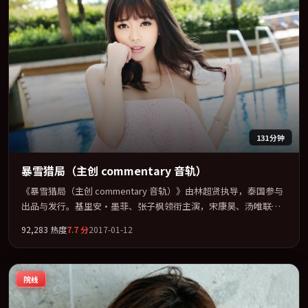
131分钟
暴雪猎局（主创 commentary 音轨）
《暴雪猎局（主创 commentary 音轨）》由林超贤执导，泰国参与
出品与发行。基里安·墨菲、张子枫领衔主演，宋康昊、汤唯联袂
出演。把一场意外写成对命运与选择的漫长追问。全片以「动作」
92,283
热度
7.7
分
2017-01-12
类型为骨架，在叙事、表演与视听上力求统一。定于 2017-05-19 在
内地院线及主流平台同步亮相，2017 年度话题片中口碑稳健，适合
喜欢强情节与人物弧光的观众完整观看。
院线