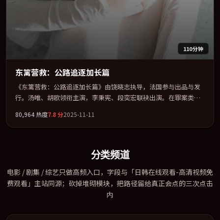
110分钟
东篱营救：公路追逐加长篇
《东篱营救：公路追逐加长篇》由饶晓志执导，法国参与出品与发
行。汤唯、胡歌领衔主演，李秉宪、段奕宏联袂出演。在罪案类型
框架下完成对时代焦虑的隐喻表达。全片以「冒险」类型为骨架，
80,964
热度
7.8
分
2025-11-11
在叙事、表演与视听上力求统一。定于 2025-02-15 在内地院线及主
流平台同步亮相，2025 年度话题片中口碑稳健，适合喜欢强情节与
人物弧光的观众完整观看。
分类频道
电影 / 剧集 / 综艺只做高频入口，字段与「日韩在线观看-高清视频免
费观看」主站同源；砍掉堆砌模块，把路径留给真正会点的三次点击
内