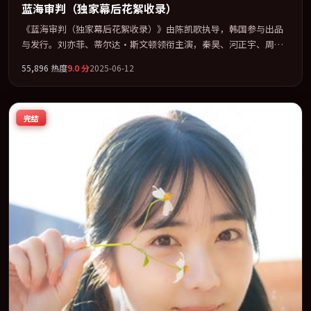
蓝海审判（独家幕后花絮收录）
《蓝海审判（独家幕后花絮收录）》由陈凯歌执导，韩国参与出品
与发行。刘亦菲、蒂尔达·斯文顿领衔主演，秦昊、河正宇、周
迅、巩俐联袂出演。公路、追车与心理战三线并进，张力持续堆
55,896
热度
9.0
分
2025-06-12
叠。全片以「爱情」类型为骨架，在叙事、表演与视听上力求统
一。定于 2025-07-10 在内地院线及主流平台同步亮相，2025 年度
话题片中口碑稳健，适合喜欢强情节与人物弧光的观众完整观看。
完结