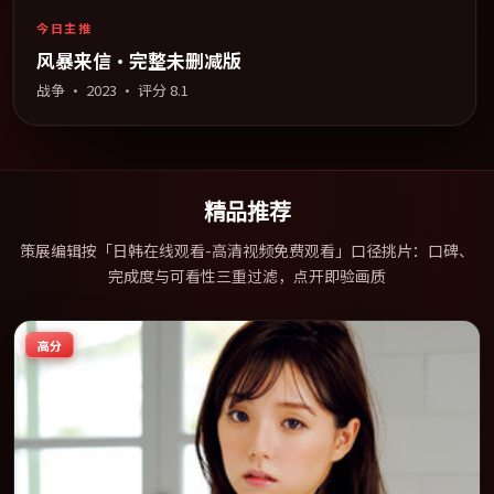
今日主推
风暴来信·完整未删减版
战争
·
2023
· 评分
8.1
精品推荐
策展编辑按「日韩在线观看-高清视频免费观看」口径挑片：口碑、
完成度与可看性三重过滤，点开即验画质
高分