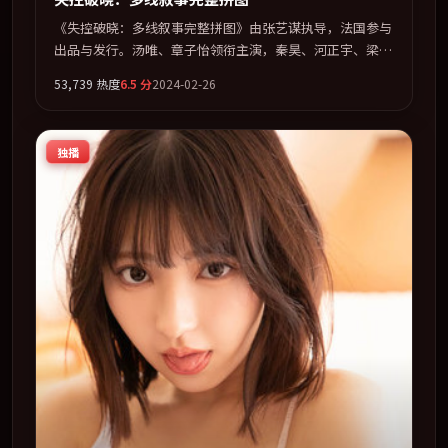
《失控破晓：多线叙事完整拼图》由张艺谋执导，法国参与
出品与发行。汤唯、章子怡领衔主演，秦昊、河正宇、梁朝
伟、咏梅联袂出演。多条时间线交织，真相在最后一刻才缓
53,739
热度
6.5
分
2024-02-26
缓合拢。全片以「爱情」类型为骨架，在叙事、表演与视听
上力求统一。定于 2024-03-16 在内地院线及主流平台同步
亮相，2024 年度话题片中口碑稳健，适合喜欢强情节与人
独播
物弧光的观众完整观看。