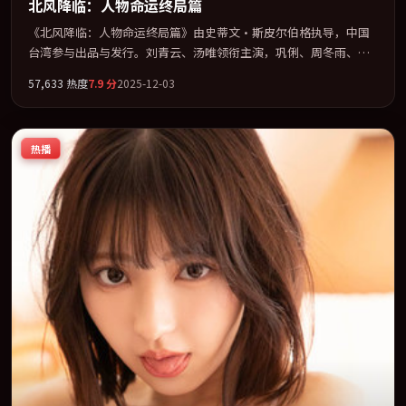
北风降临：人物命运终局篇
《北风降临：人物命运终局篇》由史蒂文·斯皮尔伯格执导，中国
台湾参与出品与发行。刘青云、汤唯领衔主演，巩俐、周冬雨、章
子怡、王景春联袂出演。多条时间线交织，真相在最后一刻才缓缓
57,633
热度
7.9
分
2025-12-03
合拢。全片以「剧情」类型为骨架，在叙事、表演与视听上力求统
一。定于 2025-12-17 在内地院线及主流平台同步亮相，2025 年度
话题片中口碑稳健，适合喜欢强情节与人物弧光的观众完整观看。
热播