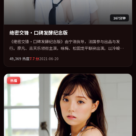
167分钟
绝密交锋·口碑发酵纪念版
《绝密交锋·口碑发酵纪念版》由宁浩执导，法国参与出品与发
行。廖凡、古天乐领衔主演，咏梅、松田龙平联袂出演。以冷峻镜
头剖开都市缝隙里的人性温度。全片以「科幻」类型为骨架，在叙
49,369
热度
7.7
分
2021-06-20
事、表演与视听上力求统一。定于 2021-06-14 在内地院线及主流平
台同步亮相，2021 年度话题片中口碑稳健，适合喜欢强情节与人物
弧光的观众完整观看。
热播