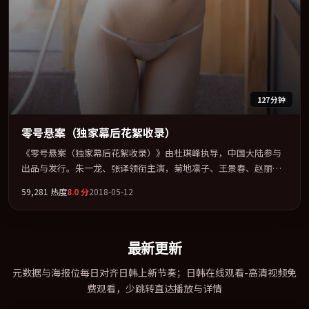
127分钟
零号悬案（独家幕后花絮收录）
《零号悬案（独家幕后花絮收录）》由杜琪峰执导，中国大陆参与
出品与发行。朱一龙、张译领衔主演，菊地凛子、王景春、赵丽
颖、河正宇联袂出演。把一场意外写成对命运与选择的漫长追问。
59,281
热度
8.0
分
2018-05-12
全片以「战争」类型为骨架，在叙事、表演与视听上力求统一。定
于 2018-03-25 在内地院线及主流平台同步亮相，2018 年度话题片
中口碑稳健，适合喜欢强情节与人物弧光的观众完整观看。
最新更新
元数据与海报位每日对齐日韩上新节奏；日韩在线观看-高清视频免
费观看，少跳转直达播放与详情