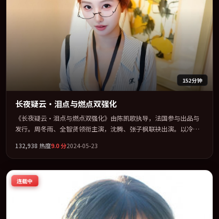
152分钟
长夜疑云·泪点与燃点双强化
《长夜疑云·泪点与燃点双强化》由陈凯歌执导，法国参与出品与
发行。周冬雨、全智贤领衔主演，沈腾、张子枫联袂出演。以冷峻
镜头剖开都市缝隙里的人性温度。全片以「悬疑」类型为骨架，在
132,938
热度
9.0
分
2024-05-23
叙事、表演与视听上力求统一。定于 2024-07-18 在内地院线及主流
平台同步亮相，2024 年度话题片中口碑稳健，适合喜欢强情节与人
物弧光的观众完整观看。
连载中