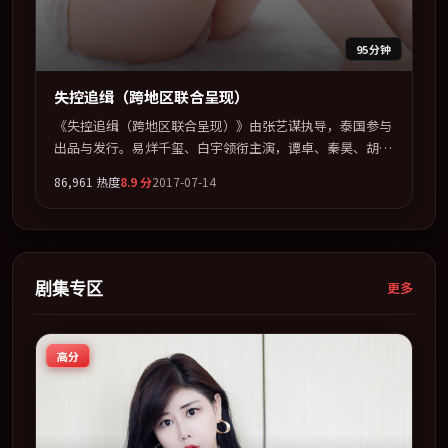
95分钟
失控追缉（跨地区联合呈现）
《失控追缉（跨地区联合呈现）》由张艺谋执导，泰国参与
出品与发行。易烊千玺、白宇领衔主演，谭卓、秦昊、胡歌
联袂出演。把一场意外写成对命运与选择的漫长追问。全片
86,961
热度
8.9
分
2017-07-14
以「动作」类型为骨架，在叙事、表演与视听上力求统一。
定于 2017-08-28 在内地院线及主流平台同步亮相，2017 年
度话题片中口碑稳健，适合喜欢强情节与人物弧光的观众完
整观看。
剧集专区
更多
高分