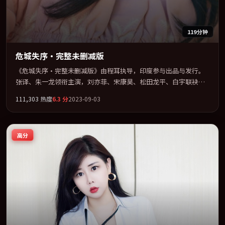
119分钟
危城失序·完整未删减版
《危城失序·完整未删减版》由程耳执导，印度参与出品与发行。
张译、朱一龙领衔主演，刘亦菲、宋康昊、松田龙平、白宇联袂出
演。公路、追车与心理战三线并进，张力持续堆叠。全片以「传
111,303
热度
6.3
分
2023-09-03
记」类型为骨架，在叙事、表演与视听上力求统一。定于 2023-03-
10 在内地院线及主流平台同步亮相，2023 年度话题片中口碑稳健，
适合喜欢强情节与人物弧光的观众完整观看。
高分