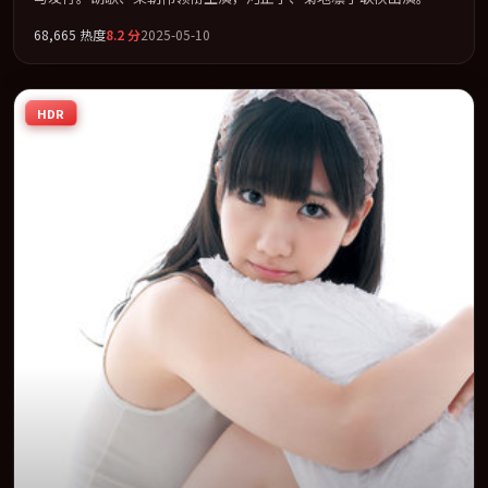
听语言实验感十足，却不失叙事上的共情力。全片以「奇幻」类型
68,665
热度
8.2
分
2025-05-10
为骨架，在叙事、表演与视听上力求统一。定于 2025-07-04 在内地
院线及主流平台同步亮相，2025 年度话题片中口碑稳健，适合喜欢
强情节与人物弧光的观众完整观看。
HDR