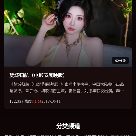
92分钟
焚城归航（电影节展映版）
《焚城归航（电影节展映版）》由冯小刚执导，中国大陆参与出品
与发行。章子怡、胡歌领衔主演，雷佳音、刘德华联袂出演。群像
并立，每个人物都背负不可告人的过去。全片以「爱情」类型为骨
182,337
热度
7.1
分
2018-10-11
架，在叙事、表演与视听上力求统一。定于 2018-08-25 在内地院线
及主流平台同步亮相，2018 年度话题片中口碑稳健，适合喜欢强情
节与人物弧光的观众完整观看。
分类频道