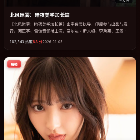
北风迷雾：暗夜美学加长篇
《北风迷雾：暗夜美学加长篇》由奉俊昊执导，印度参与出品与发
行。河正宇、雷佳音领衔主演，蒂尔达·斯文顿、李秉宪、王景
春、刘德华联袂出演。以冷峻镜头剖开都市缝隙里的人性温度。全
182,343
热度
6.3
分
2026-01-05
片以「冒险」类型为骨架，在叙事、表演与视听上力求统一。定于
2026-12-11 在内地院线及主流平台同步亮相，2026 年度话题片中口
碑稳健，适合喜欢强情节与人物弧光的观众完整观看。
独播