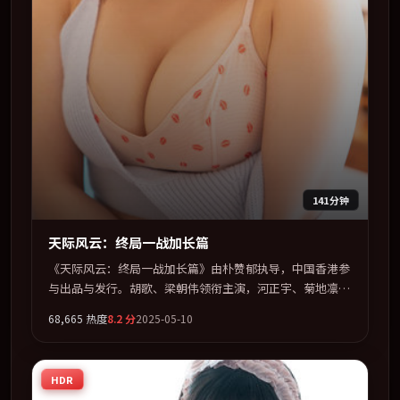
141分钟
天际风云：终局一战加长篇
《天际风云：终局一战加长篇》由朴赞郁执导，中国香港参
与出品与发行。胡歌、梁朝伟领衔主演，河正宇、菊地凛子
联袂出演。视听语言实验感十足，却不失叙事上的共情力。
68,665
热度
8.2
分
2025-05-10
全片以「奇幻」类型为骨架，在叙事、表演与视听上力求统
一。定于 2025-07-04 在内地院线及主流平台同步亮相，
2025 年度话题片中口碑稳健，适合喜欢强情节与人物弧光
HDR
的观众完整观看。