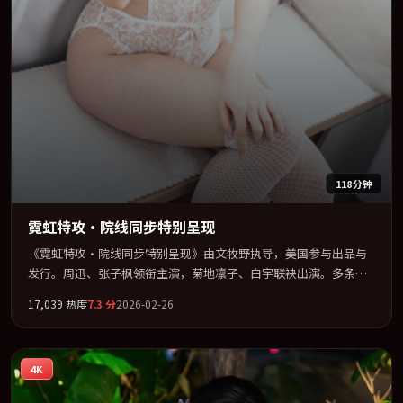
118分钟
霓虹特攻·院线同步特别呈现
《霓虹特攻·院线同步特别呈现》由文牧野执导，美国参与出品与
发行。周迅、张子枫领衔主演，菊地凛子、白宇联袂出演。多条时
间线交织，真相在最后一刻才缓缓合拢。全片以「科幻」类型为骨
17,039
热度
7.3
分
2026-02-26
架，在叙事、表演与视听上力求统一。定于 2026-08-16 在内地院线
及主流平台同步亮相，2026 年度话题片中口碑稳健，适合喜欢强情
节与人物弧光的观众完整观看。
4K