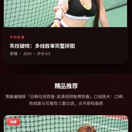
今日主推
失控破晓：多线叙事完整拼图
爱情
·
2024
· 评分
6.5
精品推荐
策展编辑按「日韩在线观看-高清视频免费观看」口径挑片：口碑、
完成度与可看性三重过滤，点开即验画质
独播