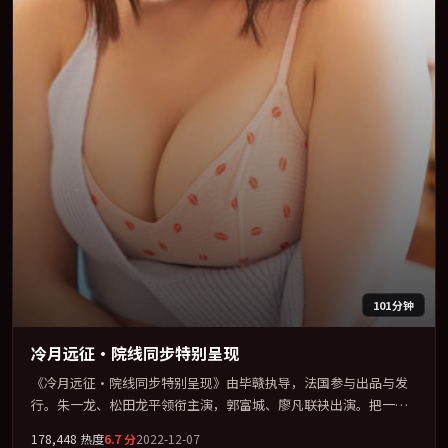
101分钟
冷月远征·院线同步特别呈现
《冷月远征·院线同步特别呈现》由毕赣执导，法国参与出品与发
行。朱一龙、松田龙平领衔主演，郭富城、廖凡联袂出演。把一场
意外写成对命运与选择的漫长追问。全片以「奇幻」类型为骨架，
178,448
热度
6.7
分
2022-12-07