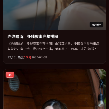
97分钟
赤焰暗涌：多线叙事完整拼图
《赤焰暗涌：多线叙事完整拼图》由程耳执导，中国香港参与出品
与发行。章子怡、廖凡领衔主演，菊地凛子、周迅、孙艺珍联袂出
演。把一场意外写成对命运与选择的漫长追问。全片以「爱情」类
82,361
热度
6.9
分
2024-07-08
型为骨架，在叙事、表演与视听上力求统一。定于 2024-08-28 在内
地院线及主流平台同步亮相，2024 年度话题片中口碑稳健，适合喜
欢强情节与人物弧光的观众完整观看。
4K