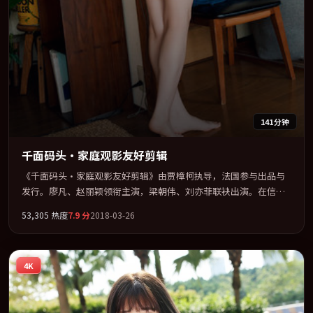
141分钟
千面码头·家庭观影友好剪辑
《千面码头·家庭观影友好剪辑》由贾樟柯执导，法国参与出品与
发行。廖凡、赵丽颖领衔主演，梁朝伟、刘亦菲联袂出演。在信任
崩塌与自我救赎之间反复拉扯。全片以「传记」类型为骨架，在叙
53,305
热度
7.9
分
2018-03-26
事、表演与视听上力求统一。定于 2018-10-18 在内地院线及主流平
台同步亮相，2018 年度话题片中口碑稳健，适合喜欢强情节与人物
弧光的观众完整观看。
4K