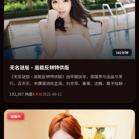
162分钟
无名谜局·高能反转特供版
《无名谜局·高能反转特供版》由毕赣执导，英国参与出品与发
行。古天乐、宋康昊领衔主演，刘亦菲、秦昊、沈腾、章子怡联袂
出演。群像并立，每个人物都背负不可告人的过去。全片以「惊
102,307
热度
8.4
分
2021-08-11
悚」类型为骨架，在叙事、表演与视听上力求统一。定于 2021-07-
15 在内地院线及主流平台同步亮相，2021 年度话题片中口碑稳健，
适合喜欢强情节与人物弧光的观众完整观看。
连载中