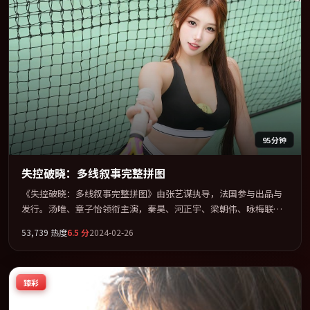
95分钟
失控破晓：多线叙事完整拼图
《失控破晓：多线叙事完整拼图》由张艺谋执导，法国参与出品与
发行。汤唯、章子怡领衔主演，秦昊、河正宇、梁朝伟、咏梅联袂
出演。多条时间线交织，真相在最后一刻才缓缓合拢。全片以「爱
53,739
热度
6.5
分
2024-02-26
情」类型为骨架，在叙事、表演与视听上力求统一。定于 2024-03-
16 在内地院线及主流平台同步亮相，2024 年度话题片中口碑稳健，
适合喜欢强情节与人物弧光的观众完整观看。
臻彩