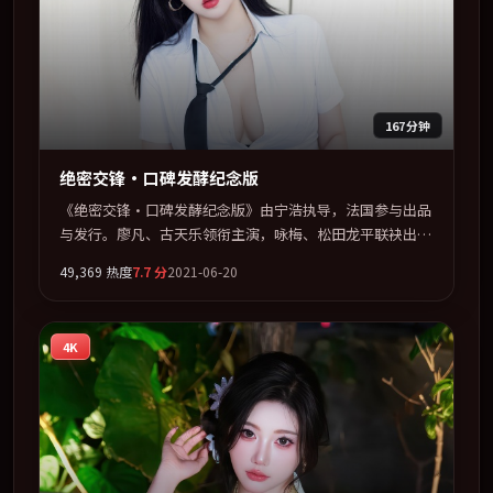
167分钟
绝密交锋·口碑发酵纪念版
《绝密交锋·口碑发酵纪念版》由宁浩执导，法国参与出品
与发行。廖凡、古天乐领衔主演，咏梅、松田龙平联袂出
演。以冷峻镜头剖开都市缝隙里的人性温度。全片以「科
49,369
热度
7.7
分
2021-06-20
幻」类型为骨架，在叙事、表演与视听上力求统一。定于
2021-06-14 在内地院线及主流平台同步亮相，2021 年度话
题片中口碑稳健，适合喜欢强情节与人物弧光的观众完整观
4K
看。