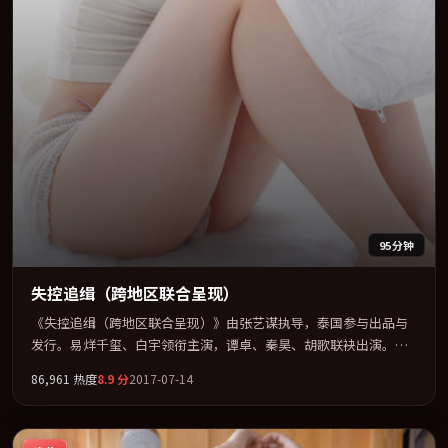
95分钟
失控追缉（跨地区联合呈现）
《失控追缉（跨地区联合呈现）》由张艺谋执导，泰国参与出品与
发行。易烊千玺、白宇领衔主演，谭卓、秦昊、胡歌联袂出演。把
一场意外写成对命运与选择的漫长追问。全片以「动作」类型为骨
86,961
热度
8.9
分
2017-07-14
架，在叙事、表演与视听上力求统一。定于 2017-08-28 在内地院线
及主流平台同步亮相，2017 年度话题片中口碑稳健，适合喜欢强情
节与人物弧光的观众完整观看。