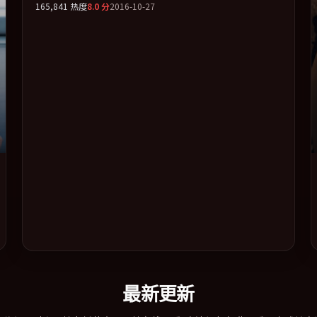
165,841
热度
8.0
分
2016-10-27
以「动作」类型为骨架，在叙事、表演与视听上力求统一。
定于 2016-12-16 在内地院线及主流平台同步亮相，2016 年
度话题片中口碑稳健，适合喜欢强情节与人物弧光的观众完
整观看。
最新更新