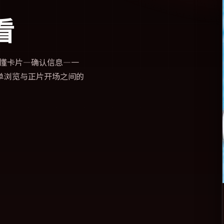
看
懂卡片—确认信息—一
单浏览与正片开场之间的