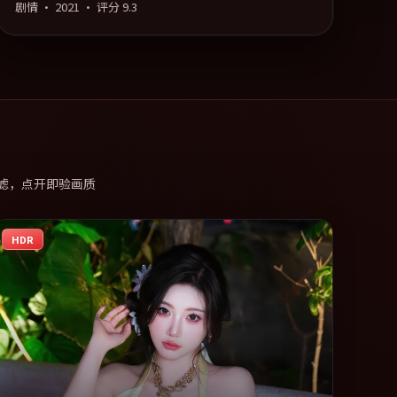
剧情
·
2021
· 评分
9.3
滤，点开即验画质
HDR