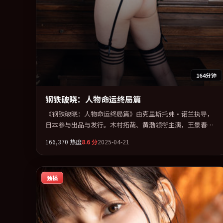
164分钟
钢铁破晓：人物命运终局篇
《钢铁破晓：人物命运终局篇》由克里斯托弗·诺兰执导，
日本参与出品与发行。木村拓哉、黄渤领衔主演，王景春、
李秉宪、周迅联袂出演。多条时间线交织，真相在最后一刻
166,370
热度
8.6
分
2025-04-21
才缓缓合拢。全片以「科幻」类型为骨架，在叙事、表演与
视听上力求统一。定于 2025-07-28 在内地院线及主流平台同
步亮相，2025 年度话题片中口碑稳健，适合喜欢强情节与人
独播
物弧光的观众完整观看。