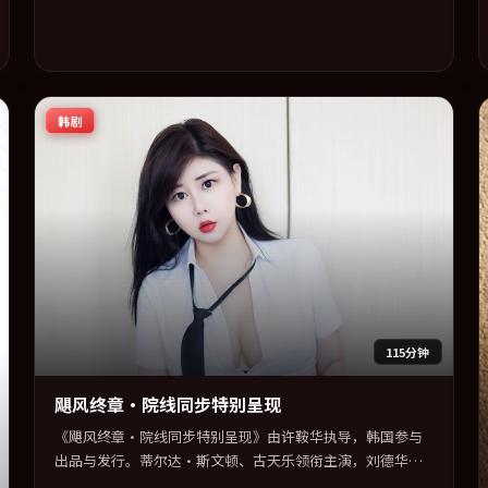
韩剧
115分钟
飓风终章·院线同步特别呈现
《飓风终章·院线同步特别呈现》由许鞍华执导，韩国参与
出品与发行。蒂尔达·斯文顿、古天乐领衔主演，刘德华、
巩俐联袂出演。在信任崩塌与自我救赎之间反复拉扯。全片