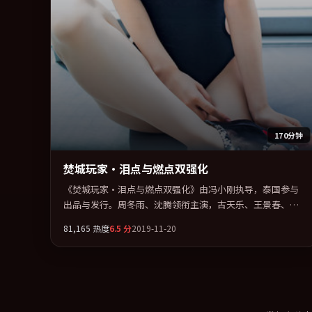
170分钟
焚城玩家·泪点与燃点双强化
《焚城玩家·泪点与燃点双强化》由冯小刚执导，泰国参与
出品与发行。周冬雨、沈腾领衔主演，古天乐、王景春、杨
幂联袂出演。以冷峻镜头剖开都市缝隙里的人性温度。全片
81,165
热度
6.5
分
2019-11-20
以「传记」类型为骨架，在叙事、表演与视听上力求统一。
定于 2019-08-01 在内地院线及主流平台同步亮相，2019 年
度话题片中口碑稳健，适合喜欢强情节与人物弧光的观众完
整观看。