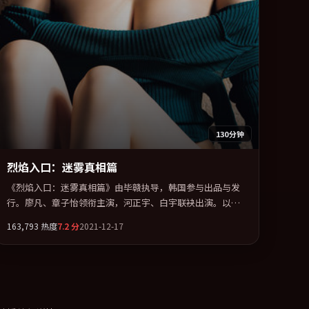
130分钟
烈焰入口：迷雾真相篇
《烈焰入口：迷雾真相篇》由毕赣执导，韩国参与出品与发
行。廖凡、章子怡领衔主演，河正宇、白宇联袂出演。以冷
峻镜头剖开都市缝隙里的人性温度。全片以「惊悚」类型为
163,793
热度
7.2
分
2021-12-17
骨架，在叙事、表演与视听上力求统一。定于 2021-05-24 在
内地院线及主流平台同步亮相，2021 年度话题片中口碑稳
健，适合喜欢强情节与人物弧光的观众完整观看。