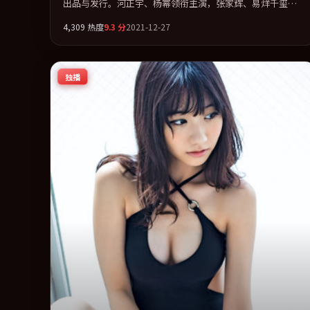
出品与发行。河正宇、杨幂领衔主演，张家辉、易烊千玺、
段奕宏、刘亦菲联袂出演。在罪案类型框架下完成对时代焦
4,309
热度
9.3
分
2021-12-27
虑的隐喻表达。全片以「剧情」类型为骨架，在叙事、表演
与视听上力求统一。定于 2021-08-26 在内地院线及主流平台
同步亮相，2021 年度话题片中口碑稳健，适合喜欢强情节与
独播
人物弧光的观众完整观看。