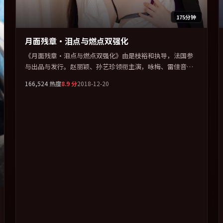
175分钟
月面残章·泪点与燃点双强化
《月面残章·泪点与燃点双强化》由是枝裕和执导，法国参
与出品与发行。赵丽颖、孙艺珍领衔主演，咏梅、雷佳音、
菊地凛子、古天乐联袂出演。公路、追车与心理战三线并
166,524
热度
8.9
分
2018-12-20
进，张力持续堆叠。全片以「科幻」类型为骨架，在叙事、
表演与视听上力求统一。定于 2018-09-27 在内地院线及主流
平台同步亮相，2018 年度话题片中口碑稳健，适合喜欢强情
节与人物弧光的观众完整观看。