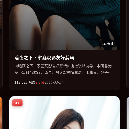
164分钟
暗夜之下·家庭观影友好剪辑
《暗夜之下·家庭观影友好剪辑》由杜琪峰执导，中国香港
参与出品与发行。谭卓、段奕宏领衔主演，宋康昊、张子
枫、张译联袂出演。公路、追车与心理战三线并进，张力持
112,623
热度
7.0
分
2016-03-17
续堆叠。全片以「惊悚」类型为骨架，在叙事、表演与视听
上力求统一。定于 2016-04-22 在内地院线及主流平台同步亮
相，2016 年度话题片中口碑稳健，适合喜欢强情节与人物弧
4K
光的观众完整观看。