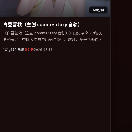
140分钟
白昼营救（主创 commentary 音轨）
《白昼营救（主创 commentary 音轨）》由史蒂文·斯皮尔
伯格执导，中国大陆参与出品与发行。廖凡、章子怡领衔主
演，胡歌、蒂尔达·斯文顿、谭卓联袂出演。在信任崩塌与
181,676
热度
6.7
分
2026-03-18
自我救赎之间反复拉扯。全片以「犯罪」类型为骨架，在叙
事、表演与视听上力求统一。定于 2026-05-04 在内地院线及
主流平台同步亮相，2026 年度话题片中口碑稳健，适合喜欢
强情节与人物弧光的观众完整观看。