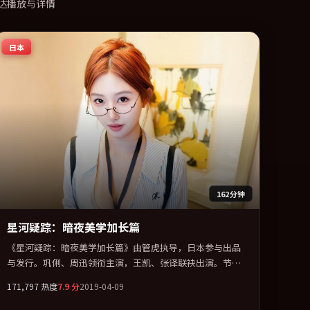
达播放与详情
日本
162分钟
星河疑踪：暗夜美学加长篇
《星河疑踪：暗夜美学加长篇》由管虎执导，日本参与出品
与发行。巩俐、周迅领衔主演，王凯、张译联袂出演。节奏
凌厉，情绪在克制与爆发之间精准摆荡。全片以「传记」类
171,797
热度
7.9
分
2019-04-09
型为骨架，在叙事、表演与视听上力求统一。定于 2019-02-
09 在内地院线及主流平台同步亮相，2019 年度话题片中口碑