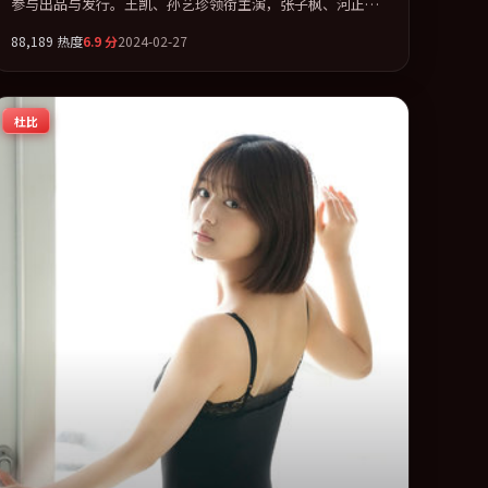
参与出品与发行。王凯、孙艺珍领衔主演，张子枫、河正宇
联袂出演。多条时间线交织，真相在最后一刻才缓缓合拢。
88,189
热度
6.9
分
2024-02-27
全片以「动作」类型为骨架，在叙事、表演与视听上力求统
一。定于 2024-12-07 在内地院线及主流平台同步亮相，2024
年度话题片中口碑稳健，适合喜欢强情节与人物弧光的观众
杜比
完整观看。