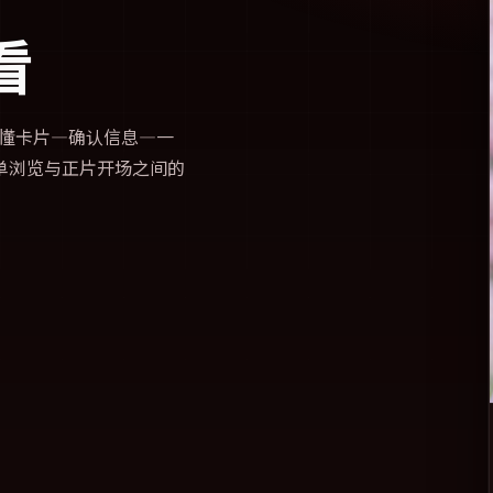
看
懂卡片—确认信息—一
单浏览与正片开场之间的