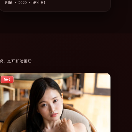
剧情
·
2020
· 评分
9.1
滤，点开即验画质
院线