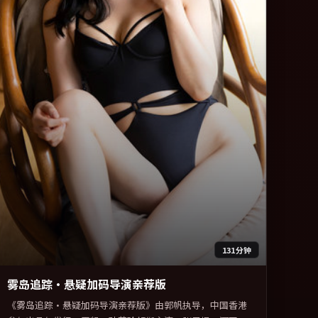
131分钟
雾岛追踪·悬疑加码导演亲荐版
《雾岛追踪·悬疑加码导演亲荐版》由郭帆执导，中国香港