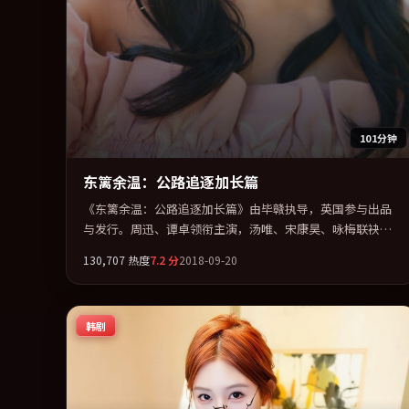
101分钟
东篱余温：公路追逐加长篇
《东篱余温：公路追逐加长篇》由毕赣执导，英国参与出品
与发行。周迅、谭卓领衔主演，汤唯、宋康昊、咏梅联袂出
演。多条时间线交织，真相在最后一刻才缓缓合拢。全片以
130,707
热度
7.2
分
2018-09-20
「喜剧」类型为骨架，在叙事、表演与视听上力求统一。定
于 2018-01-26 在内地院线及主流平台同步亮相，2018 年度
话题片中口碑稳健，适合喜欢强情节与人物弧光的观众完整
韩剧
观看。