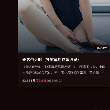
153分钟
无名倒计时（独家幕后花絮收录）
《无名倒计时（独家幕后花絮收录）》由王家卫执导，中国
大陆参与出品与发行。朱一龙、沈腾领衔主演，章子怡、秦
昊、易烊千玺联袂出演。在罪案类型框架下完成对时代焦虑
62,534
热度
9.4
分
2019-09-24
的隐喻表达。全片以「剧情」类型为骨架，在叙事、表演与
视听上力求统一。定于 2019-11-20 在内地院线及主流平台同
步亮相，2019 年度话题片中口碑稳健，适合喜欢强情节与人
物弧光的观众完整观看。