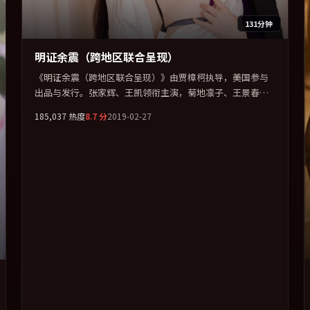
131分钟
明证余震（跨地区联合呈现）
《明证余震（跨地区联合呈现）》由贾樟柯执导，美国参与
出品与发行。张家辉、王凯领衔主演，菊地凛子、王景春联
袂出演。在信任崩塌与自我救赎之间反复拉扯。全片以「惊
185,037
热度
8.7
分
2019-02-27
悚」类型为骨架，在叙事、表演与视听上力求统一。定于
2019-01-09 在内地院线及主流平台同步亮相，2019 年度话题
片中口碑稳健，适合喜欢强情节与人物弧光的观众完整观
看。