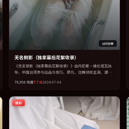
107分钟
无名倒影（独家幕后花絮收录）
《无名倒影（独家幕后花絮收录）》由丹尼斯·维伦纽瓦执
导，中国台湾参与出品与发行。廖凡、沈腾领衔主演，谭
卓、古天乐、菊地凛子、汤唯联袂出演。公路、追车与心理
79,950
热度
7.7
分
2024-07-04
战三线并进，张力持续堆叠。全片以「战争」类型为骨架，
在叙事、表演与视听上力求统一。定于 2024-05-20 在内地院
线及主流平台同步亮相，2024 年度话题片中口碑稳健，适合
臻彩
喜欢强情节与人物弧光的观众完整观看。