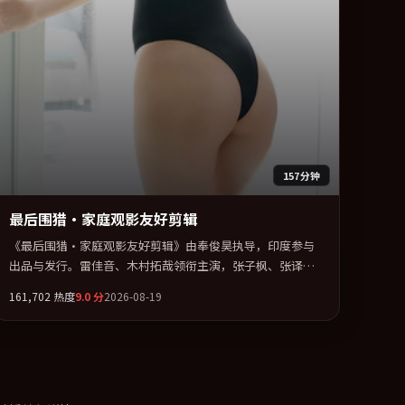
157分钟
最后围猎·家庭观影友好剪辑
《最后围猎·家庭观影友好剪辑》由奉俊昊执导，印度参与
出品与发行。雷佳音、木村拓哉领衔主演，张子枫、张译、
李秉宪联袂出演。在信任崩塌与自我救赎之间反复拉扯。全
161,702
热度
9.0
分
2026-08-19
片以「冒险」类型为骨架，在叙事、表演与视听上力求统
一。定于 2026-10-01 在内地院线及主流平台同步亮相，2026
年度话题片中口碑稳健，适合喜欢强情节与人物弧光的观众
完整观看。