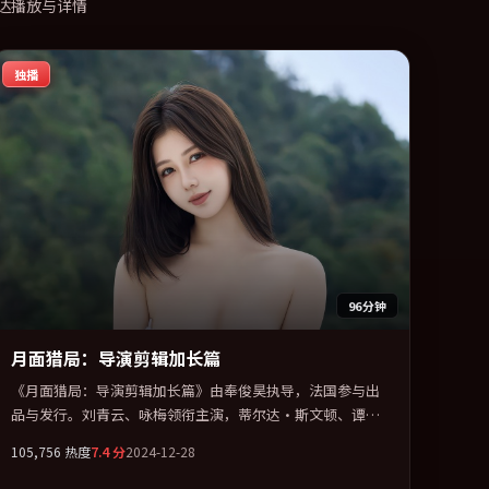
达播放与详情
独播
96分钟
月面猎局：导演剪辑加长篇
《月面猎局：导演剪辑加长篇》由奉俊昊执导，法国参与出
品与发行。刘青云、咏梅领衔主演，蒂尔达·斯文顿、谭
卓、张家辉联袂出演。群像并立，每个人物都背负不可告人
105,756
热度
7.4
分
2024-12-28
的过去。全片以「动作」类型为骨架，在叙事、表演与视听
上力求统一。定于 2024-10-08 在内地院线及主流平台同步亮