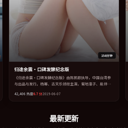
156分钟
归途余震·口碑发酵纪念版
《归途余震·口碑发酵纪念版》由陈凯歌执导，中国台湾参
与出品与发行。杨幂、古天乐领衔主演，菊地凛子、易烊千
玺、张家辉联袂出演。在罪案类型框架下完成对时代焦虑的
42,406
热度
6.7
分
2019-06-07
隐喻表达。全片以「战争」类型为骨架，在叙事、表演与视
听上力求统一。定于 2019-06-09 在内地院线及主流平台同步
亮相，2019 年度话题片中口碑稳健，适合喜欢强情节与人物
弧光的观众完整观看。
最新更新