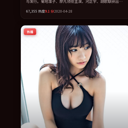
与发行。菊地凛子、廖凡领衔主演，河正宇、胡歌联袂出
演。视听语言实验感十足，却不失叙事上的共情力。全片以
67,355
热度
9.1
分
2020-04-28
「剧情」类型为骨架，在叙事、表演与视听上力求统一。定
于 2020-03-22 在内地院线及主流平台同步亮相，2020 年度
话题片中口碑稳健，适合喜欢强情节与人物弧光的观众完整
热播
观看。