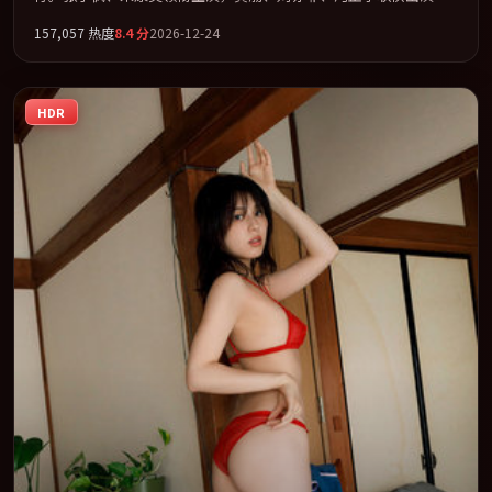
节奏凌厉，情绪在克制与爆发之间精准摆荡。全片以「战争」类型
157,057
热度
8.4
分
2026-12-24
为骨架，在叙事、表演与视听上力求统一。定于 2026-10-10 在内地
院线及主流平台同步亮相，2026 年度话题片中口碑稳健，适合喜欢
强情节与人物弧光的观众完整观看。
HDR