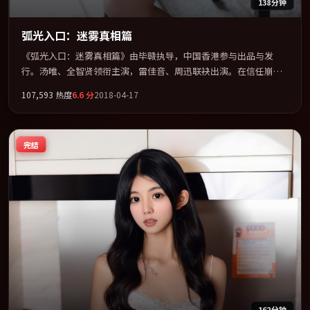
138分钟
弧光入口：迷雾真相篇
《弧光入口：迷雾真相篇》由毕赣执导，中国香港参与出品与发
行。汤唯、全智贤领衔主演，雷佳音、周迅联袂出演。在信任崩塌
与自我救赎之间反复拉扯。全片以「动作」类型为骨架，在叙事、
107,593
热度
6.6
分
2018-04-17
表演与视听上力求统一。定于 2018-05-19 在内地院线及主流平台同
步亮相，2018 年度话题片中口碑稳健，适合喜欢强情节与人物弧光
的观众完整观看。
完结
162分钟