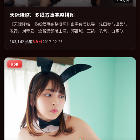
天际降临：多线叙事完整拼图
《天际降临：多线叙事完整拼图》由奉俊昊执导，法国参与出品与
发行。刘青云、全智贤领衔主演，郭富城、王凯、巩俐、白宇联袂
出演。在信任崩塌与自我救赎之间反复拉扯。全片以「爱情」类型
183,142
热度
8.9
分
2017-02-25
为骨架，在叙事、表演与视听上力求统一。定于 2017-06-10 在内地
院线及主流平台同步亮相，2017 年度话题片中口碑稳健，适合喜欢
强情节与人物弧光的观众完整观看。
HDR