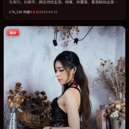
与发行。刘德华、周迅领衔主演，杨幂、宋康昊、黄渤联袂出演。
用悬疑外壳包裹对家庭与归属的柔软书写。全片以「悬疑」类型为
176,238
热度
6.8
分
2024-04-25
骨架，在叙事、表演与视听上力求统一。定于 2024-06-07 在内地院
线及主流平台同步亮相，2024 年度话题片中口碑稳健，适合喜欢强
情节与人物弧光的观众完整观看。
高分