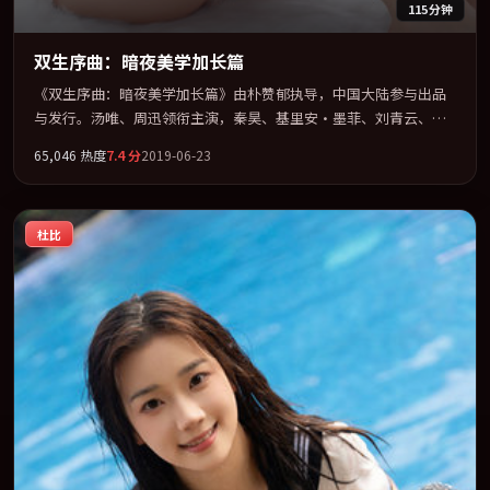
115分钟
双生序曲：暗夜美学加长篇
《双生序曲：暗夜美学加长篇》由朴赞郁执导，中国大陆参与出品
与发行。汤唯、周迅领衔主演，秦昊、基里安·墨菲、刘青云、河
正宇联袂出演。节奏凌厉，情绪在克制与爆发之间精准摆荡。全片
65,046
热度
7.4
分
2019-06-23
以「冒险」类型为骨架，在叙事、表演与视听上力求统一。定于
2019-07-12 在内地院线及主流平台同步亮相，2019 年度话题片中口
碑稳健，适合喜欢强情节与人物弧光的观众完整观看。
杜比