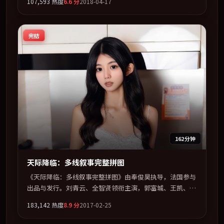
107,593
热度
6.6
分
2018-04-17
为骨架，在叙事、表演与视听上力求统一。定于 2018-05-
19 在内地院线及主流平台同步亮相，2018 年度话题片中口
碑稳健，适合喜欢强情节与人物弧光的观众完整观看。
完结
162分钟
天际降临：多线叙事完整拼图
《天际降临：多线叙事完整拼图》由奉俊昊执导，法国参与
出品与发行。刘青云、全智贤领衔主演，郭富城、王凯、巩
俐、白宇联袂出演。在信任崩塌与自我救赎之间反复拉扯。
183,142
热度
8.9
分
2017-02-25
全片以「爱情」类型为骨架，在叙事、表演与视听上力求统
一。定于 2017-06-10 在内地院线及主流平台同步亮相，