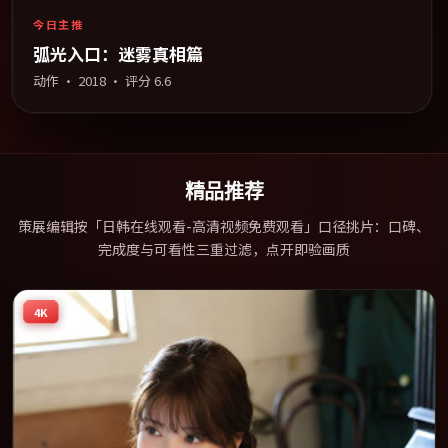
今日主推
弧光入口：迷雾真相篇
动作
·
2018
· 评分
6.6
精品推荐
策展编辑按「日韩在线观看-高清视频免费观看」口径挑片：口碑、
完成度与可看性三重过滤，点开即验画质
4K