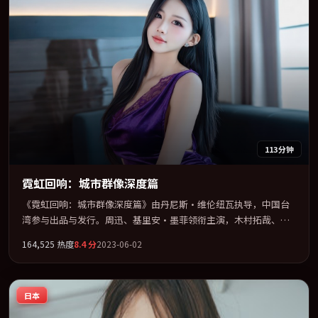
113分钟
霓虹回响：城市群像深度篇
《霓虹回响：城市群像深度篇》由丹尼斯·维伦纽瓦执导，中国台
湾参与出品与发行。周迅、基里安·墨菲领衔主演，木村拓哉、郭
富城联袂出演。用悬疑外壳包裹对家庭与归属的柔软书写。全片以
164,525
热度
8.4
分
2023-06-02
「战争」类型为骨架，在叙事、表演与视听上力求统一。定于
2023-02-08 在内地院线及主流平台同步亮相，2023 年度话题片中口
碑稳健，适合喜欢强情节与人物弧光的观众完整观看。
日本