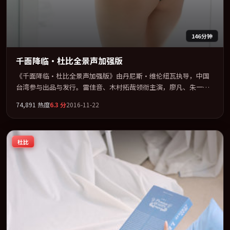
146分钟
千面降临·杜比全景声加强版
《千面降临·杜比全景声加强版》由丹尼斯·维伦纽瓦执导，中国
台湾参与出品与发行。雷佳音、木村拓哉领衔主演，廖凡、朱一龙
联袂出演。以冷峻镜头剖开都市缝隙里的人性温度。全片以「犯
74,891
热度
6.3
分
2016-11-22
罪」类型为骨架，在叙事、表演与视听上力求统一。定于 2016-12-
27 在内地院线及主流平台同步亮相，2016 年度话题片中口碑稳健，
适合喜欢强情节与人物弧光的观众完整观看。
杜比