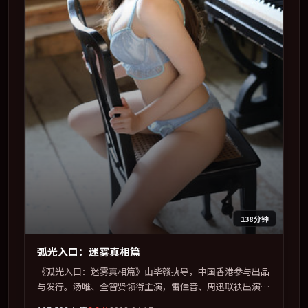
138分钟
弧光入口：迷雾真相篇
《弧光入口：迷雾真相篇》由毕赣执导，中国香港参与出品
与发行。汤唯、全智贤领衔主演，雷佳音、周迅联袂出演。
在信任崩塌与自我救赎之间反复拉扯。全片以「动作」类型