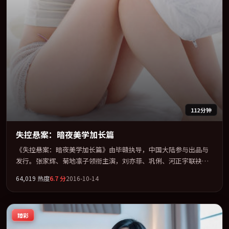
112分钟
失控悬案：暗夜美学加长篇
《失控悬案：暗夜美学加长篇》由毕赣执导，中国大陆参与出品与
发行。张家辉、菊地凛子领衔主演，刘亦菲、巩俐、河正宇联袂出
演。视听语言实验感十足，却不失叙事上的共情力。全片以「爱
64,019
热度
6.7
分
2016-10-14
情」类型为骨架，在叙事、表演与视听上力求统一。定于 2016-07-
04 在内地院线及主流平台同步亮相，2016 年度话题片中口碑稳健，
适合喜欢强情节与人物弧光的观众完整观看。
臻彩