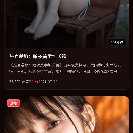
154分钟
热血逆旅：暗夜美学加长篇
《热血逆旅：暗夜美学加长篇》由奉俊昊执导，美国参与出品与发
行。王凯、杨幂领衔主演，廖凡、刘德华、张译、张家辉联袂出
演。以冷峻镜头剖开都市缝隙里的人性温度。全片以「科幻」类型
35,971
热度
7.1
分
2021-07-22
为骨架，在叙事、表演与视听上力求统一。定于 2021-04-28 在内地
院线及主流平台同步亮相，2021 年度话题片中口碑稳健，适合喜欢
强情节与人物弧光的观众完整观看。
热播