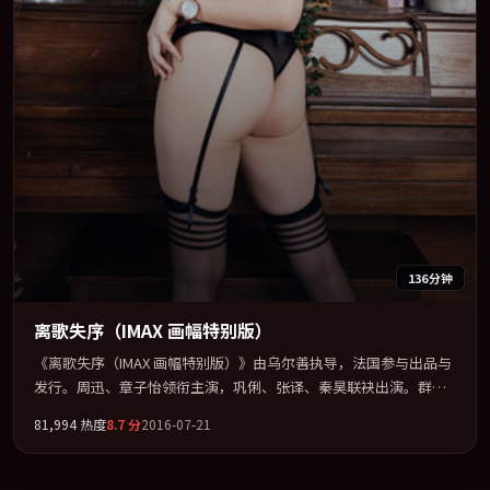
136分钟
离歌失序（IMAX 画幅特别版）
《离歌失序（IMAX 画幅特别版）》由乌尔善执导，法国参与出品与
发行。周迅、章子怡领衔主演，巩俐、张译、秦昊联袂出演。群像
并立，每个人物都背负不可告人的过去。全片以「爱情」类型为骨
81,994
热度
8.7
分
2016-07-21
架，在叙事、表演与视听上力求统一。定于 2016-02-01 在内地院线
及主流平台同步亮相，2016 年度话题片中口碑稳健，适合喜欢强情
节与人物弧光的观众完整观看。