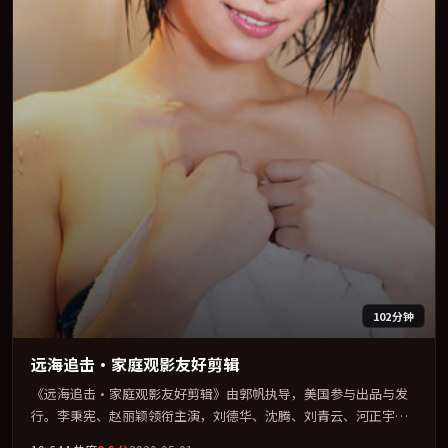
102分钟
远海追击·家庭观影友好剪辑
《远海追击·家庭观影友好剪辑》由郭帆执导，美国参与出品与发
行。李秉宪、赵丽颖领衔主演，刘德华、沈腾、刘青云、河正宇联
袂出演。公路、追车与心理战三线并进，张力持续堆叠。全片以