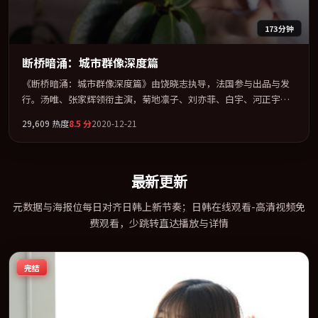
173分钟
断桥暗涌：城市群像深度篇
《断桥暗涌：城市群像深度篇》由饶晓志执导，法国参与出品与发
行。汤唯、张家辉领衔主演，菊地凛子、刘亦菲、白宇、河正宇联
袂出演。用悬疑外壳包裹对家庭与归属的柔软书写。全片以「犯
29,609
热度
8.5
分
2020-12-21
罪」类型为骨架，在叙事、表演与视听上力求统一。定于 2020-08-
27 在内地院线及主流平台同步亮相，2020 年度话题片中口碑稳健，
适合喜欢强情节与人物弧光的观众完整观看。
最新更新
元数据与海报位每日对齐日韩上新节奏；日韩在线观看-高清视频免
费观看，少跳转直达播放与详情
完结