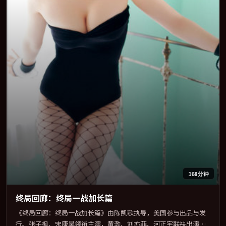
168分钟
终局回廊：终局一战加长篇
《终局回廊：终局一战加长篇》由陈凯歌执导，美国参与出品与发
行。张子枫、宋康昊领衔主演，黄渤、刘亦菲、河正宇联袂出演。