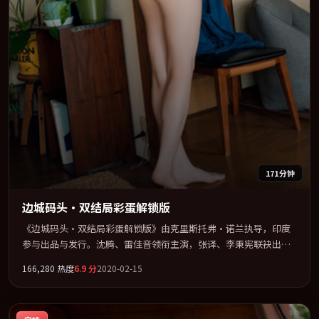
171分钟
边城码头·双结局彩蛋解锁版
《边城码头·双结局彩蛋解锁版》由克里斯托弗·诺兰执导，印度
参与出品与发行。沈腾、雷佳音领衔主演，张译、李秉宪联袂出
演。节奏凌厉，情绪在克制与爆发之间精准摆荡。全片以「战争」
166,280
热度
6.9
分
2020-02-15
类型为骨架，在叙事、表演与视听上力求统一。定于 2020-02-01 在
内地院线及主流平台同步亮相，2020 年度话题片中口碑稳健，适合
喜欢强情节与人物弧光的观众完整观看。