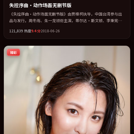
失控序曲·动作场面无删节版
《失控序曲·动作场面无删节版》由贾樟柯执导，中国台湾参与出
品与发行。周冬雨、朱一龙领衔主演，蒂尔达·斯文顿、李秉宪、
章子怡联袂出演。视听语言实验感十足，却不失叙事上的共情力。
121,839
热度
9.4
分
2018-06-26
全片以「冒险」类型为骨架，在叙事、表演与视听上力求统一。定
于 2018-11-12 在内地院线及主流平台同步亮相，2018 年度话题片
中口碑稳健，适合喜欢强情节与人物弧光的观众完整观看。
臻彩