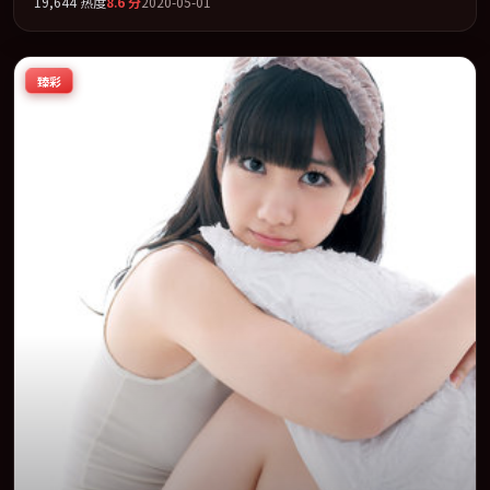
19,644
热度
8.6
分
2020-05-01
「惊悚」类型为骨架，在叙事、表演与视听上力求统一。定于
2020-11-17 在内地院线及主流平台同步亮相，2020 年度话题片中口
碑稳健，适合喜欢强情节与人物弧光的观众完整观看。
臻彩