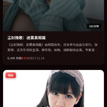
101分钟
尘封挽歌：迷雾真相篇
《尘封挽歌：迷雾真相篇》由程耳执导，日本参与出品与发行。张
家辉、古天乐领衔主演，周冬雨、咏梅、胡歌联袂出演。节奏凌
厉，情绪在克制与爆发之间精准摆荡。全片以「喜剧」类型为骨
8,440
热度
8.9
分
2017-11-16
架，在叙事、表演与视听上力求统一。定于 2017-02-25 在内地院线
及主流平台同步亮相，2017 年度话题片中口碑稳健，适合喜欢强情
节与人物弧光的观众完整观看。
院线